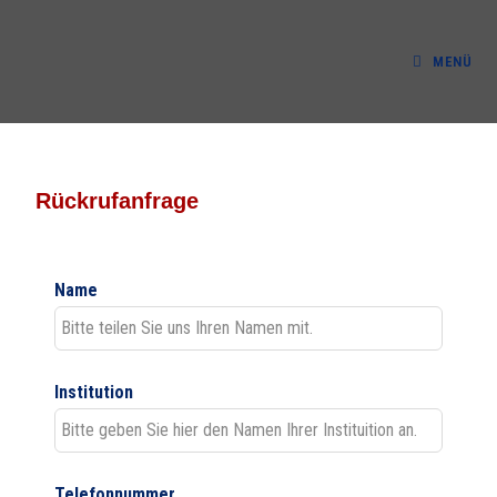
MENÜ
Rückrufanfrage
Name
Insti­tu­tion
Tele­fon­num­mer