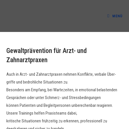
Zum
Inhalt
MENÜ
springen
Gewaltprävention für Arzt- und
Zahnarztpraxen
Auch in Arzt- und Zah­narzt­prax­en nehmen Kon­flik­te, ver­bale Über­
griffe und bedrohliche Sit­u­a­tio­nen zu.
Beson­ders am Emp­fang, bei Wartezeit­en, in emo­tion­al belas­ten­den
Gesprächen oder unter Schmerz- und Stressbedingungen
kön­nen Patien­ten und Begleit­per­so­n­en unberechen­bar reagieren.
Unsere Train­ings helfen Prax­is­teams dabei,
kri­tis­che Sit­u­a­tio­nen frühzeit­ig zu erken­nen, pro­fes­sionell zu
deeskalieren und sich­er zu handeln.