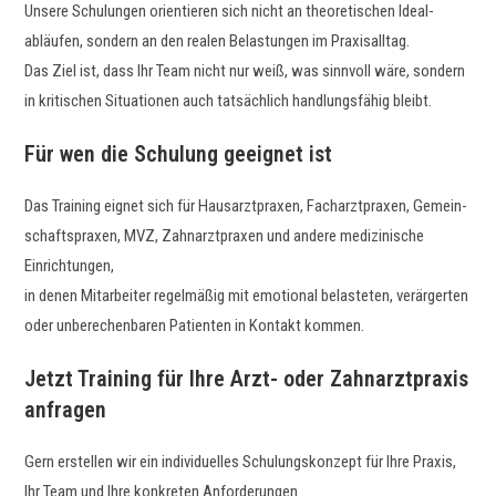
Unsere Schu­lun­gen ori­en­tieren sich nicht an the­o­retis­chen Ide­al­
abläufen, son­dern an den realen Belas­tun­gen im Praxisalltag.
Das Ziel ist, dass Ihr Team nicht nur weiß, was sin­nvoll wäre, son­dern
in kri­tis­chen Sit­u­a­tio­nen auch tat­säch­lich hand­lungs­fähig bleibt.
Für wen die Schulung geeignet ist
Das Train­ing eignet sich für Hausarzt­prax­en, Facharzt­prax­en, Gemein­
schaft­sprax­en, MVZ, Zah­narzt­prax­en und andere medi­zinis­che
Einrichtungen,
in denen Mitar­beit­er regelmäßig mit emo­tion­al belasteten, verärg­erten
oder unberechen­baren Patien­ten in Kon­takt kommen.
Jetzt Training für Ihre Arzt- oder Zahnarztpraxis
anfragen
Gern erstellen wir ein indi­vidu­elles Schu­lungskonzept für Ihre Prax­is,
Ihr Team und Ihre konkreten Anforderungen.