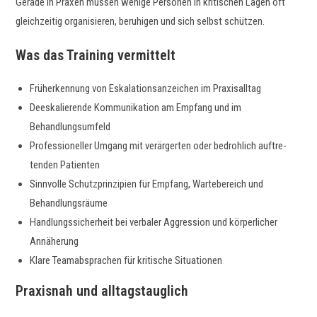
Ger­ade in Prax­en müssen wenige Per­so­n­en in kri­tis­chen Lagen oft
gle­ichzeit­ig organ­isieren, beruhi­gen und sich selb­st schützen.
Was das Training vermittelt
Früherken­nung von Eskala­tion­sanze­ichen im Praxisalltag
Deeskalierende Kom­mu­nika­tion am Emp­fang und im
Behandlungsumfeld
Pro­fes­sioneller Umgang mit verärg­erten oder bedrohlich auftre­
tenden Patienten
Sin­nvolle Schutzprinzip­i­en für Emp­fang, Warte­bere­ich und
Behandlungsräume
Hand­lungssicher­heit bei ver­baler Aggres­sion und kör­per­lich­er
Annäherung
Klare Team­ab­sprachen für kri­tis­che Situationen
Praxisnah und alltagstauglich