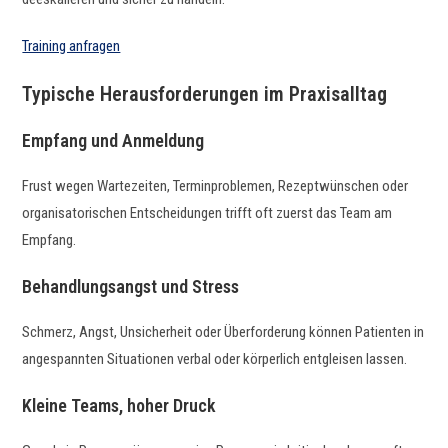
Train­ing anfragen
Typische Herausforderungen im Praxisalltag
Empfang und Anmeldung
Frust wegen Wartezeit­en, Ter­min­prob­le­men, Rezeptwün­schen oder
organ­isatorischen Entschei­dun­gen trifft oft zuerst das Team am
Empfang.
Behandlungsangst und Stress
Schmerz, Angst, Unsicher­heit oder Über­forderung kön­nen Patien­ten in
anges­pan­nten Sit­u­a­tio­nen ver­bal oder kör­per­lich ent­gleisen lassen.
Kleine Teams, hoher Druck