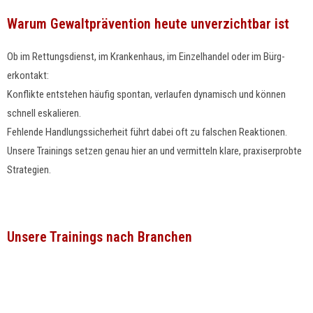
Warum Gewaltprävention heute unverzichtbar ist
Ob im Ret­tungs­di­enst, im Kranken­haus, im Einzel­han­del oder im Bürg­
erkon­takt:
Kon­flik­te entste­hen häu­fig spon­tan, ver­laufen dynamisch und kön­nen
schnell eskalieren.
Fehlende Hand­lungssicher­heit führt dabei oft zu falschen Reak­tio­nen.
Unsere Train­ings set­zen genau hier an und ver­mit­teln klare, praxis­er­probte
Strategien.
Unsere Trainings nach Branchen