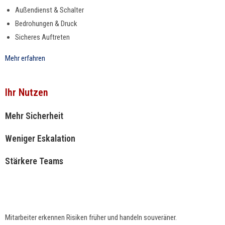
Außen­di­enst & Schalter
Bedro­hun­gen & Druck
Sicheres Auftreten
Mehr erfahren
Ihr Nutzen
Mehr Sicherheit
Weniger Eskalation
Stärkere Teams
Mitar­beit­er erken­nen Risiken früher und han­deln souveräner.