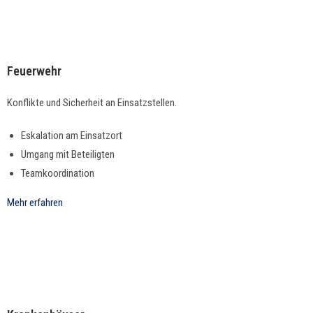
Feuerwehr
Kon­flik­te und Sicher­heit an Einsatzstellen.
Eskala­tion am Einsatzort
Umgang mit Beteiligten
Teamko­or­di­na­tion
Mehr erfahren