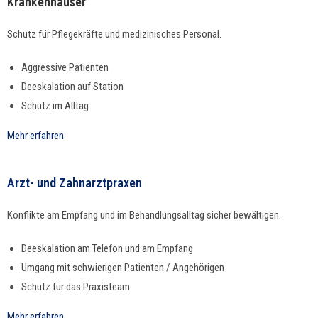
Krankenhäuser
Schutz für Pflegekräfte und medi­zinis­ches Personal.
Aggres­sive Patienten
Deeskala­tion auf Station
Schutz im Alltag
Mehr erfahren
Arzt- und Zahnarztpraxen
Kon­flik­te am Emp­fang und im Behand­lungsall­t­ag sich­er bewältigen.
Deeskala­tion am Tele­fon und am Empfang
Umgang mit schwieri­gen Patien­ten / Angehörigen
Schutz für das Praxisteam
Mehr erfahren