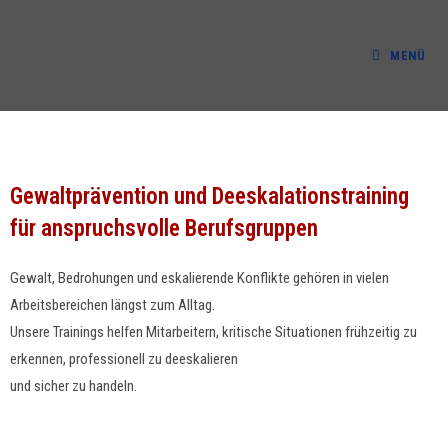
MENÜ
Gewaltprävention und Deeskalationstraining
für anspruchsvolle Berufsgruppen
Gewalt, Bedro­hun­gen und eskalierende Kon­flik­te gehören in vie­len
Arbeits­bere­ichen längst zum All­t­ag.
Unsere Train­ings helfen Mitar­beit­ern, kri­tis­che Sit­u­a­tio­nen frühzeit­ig zu
erken­nen, pro­fes­sionell zu deeskalieren
und sich­er zu handeln.