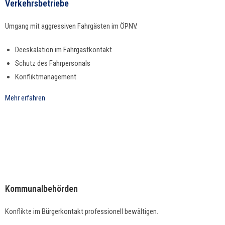
Verkehrsbetriebe
Umgang mit aggres­siv­en Fahrgästen im ÖPNV.
Deeskala­tion im Fahrgastkontakt
Schutz des Fahrpersonals
Kon­flik­t­man­age­ment
Mehr erfahren
Kommunalbehörden
Kon­flik­te im Bürg­erkon­takt pro­fes­sionell bewältigen.