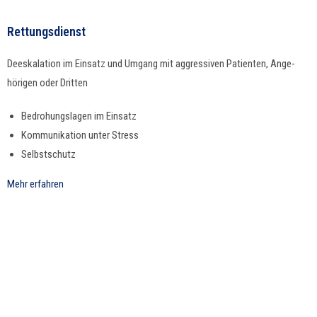
Rettungsdienst
Deeskala­tion im Ein­satz und Umgang mit aggres­siv­en Patien­ten, Ange­
höri­gen oder Dritten
Bedro­hungsla­gen im Einsatz
Kom­mu­nika­tion unter Stress
Selb­stschutz
Mehr erfahren